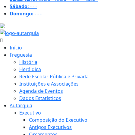
Sábado:
-
-
-
Domingo:
-
-
-
27 ºC
Início
Freguesia
História
Heráldica
Rede Escolar Pública e Privada
Instituições e Associações
Agenda de Eventos
Dados Estatísticos
Autarquia
Executivo
Composição do Executivo
Antigos Executivos
Orçamentos