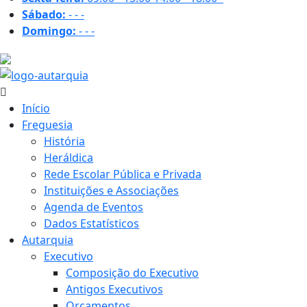
Sábado:
-
-
-
Domingo:
-
-
-
16.7 ºC
Início
Freguesia
História
Heráldica
Rede Escolar Pública e Privada
Instituições e Associações
Agenda de Eventos
Dados Estatísticos
Autarquia
Executivo
Composição do Executivo
Antigos Executivos
Orçamentos