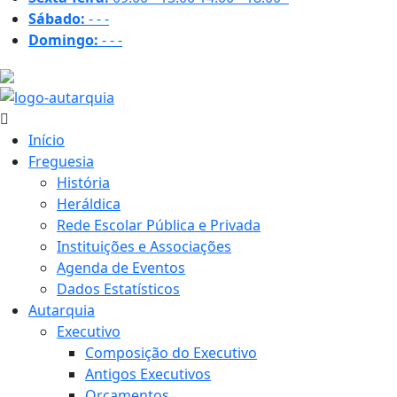
Sábado:
-
-
-
Domingo:
-
-
-
15.2 ºC
Início
Freguesia
História
Heráldica
Rede Escolar Pública e Privada
Instituições e Associações
Agenda de Eventos
Dados Estatísticos
Autarquia
Executivo
Composição do Executivo
Antigos Executivos
Orçamentos